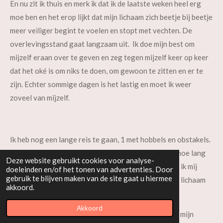
En nu zit ik thuis en merk ik dat ik de laatste weken heel erg
moe ben en het erop lijkt dat mijn lichaam zich beetje bij beetje
meer veiliger begint te voelen en stopt met vechten. De
overlevingsstand gaat langzaam uit. Ik doe mijn best om
mijzelf eraan over te geven en zeg tegen mijzelf keer op keer
dat het oké is om niks te doen, om gewoon te zitten en er te
zijn. Echter sommige dagen is het lastig en moet ik weer
zoveel van mijzelf.
Ik heb nog een lange reis te gaan, 1 met hobbels en obstakels.
Geen idee waar de reis mij brengen gaat, geen idee hoe lang
Deze website gebruikt cookies voor analyse-
mijn reis duren gaat. Voor nu is dat oké en kan en wil ik mij
doeleinden en/of het tonen van advertenties. Door
gebruik te blijven maken van de site gaat u hiermee
focussen op het hier en nu. Wil ik luisteren naar mijn lichaam
akkoord.
en wil ik er zijn voor mijzelf en mijn gezin.
Akkoord
Ik wil reizen op mijn voorwaarden naar een leven op mijn