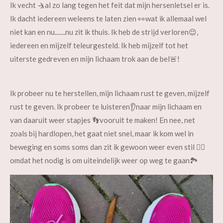
Ik vecht 🤺al zo lang tegen het feit dat mijn hersenletsel er is.
Ik dacht iedereen weleens te laten zien 👀wat ik allemaal wel
niet kan en nu.......nu zit ik thuis. Ik heb de strijd verloren😌,
iedereen en mijzelf teleurgesteld. Ik heb mijzelf tot het
uiterste gedreven en mijn lichaam trok aan de bel🚨!
Ik probeer nu te herstellen, mijn lichaam rust te geven, mijzelf
rust te geven. Ik probeer te luisteren👂naar mijn lichaam en
van daaruit weer stapjes 👣vooruit te maken! En nee, net
zoals bij hardlopen, het gaat niet snel, maar ik kom wel in
beweging en soms soms dan zit ik gewoon weer even stil 🧘‍♀️
omdat het nodig is om uiteindelijk weer op weg te gaan🏞