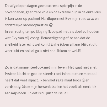
De afgelopen dagen geen extreme spierpijn in de
bovenbenen, geen zere knie en of extreme pijn in de enkel dus
ik kon weer op pad met Hardlopen met Evy mijn roze 👟👟 en
christelijke hardloopmuziek 🎧
In een rustig tempo 🏃‍♀️ging ik op pad met als doel volhouden
wat Evy van mij vroeg. Bemoedigend gaf ze aan dat de
snelheid later echt wel komt! En he ik ben al lang blij dat dit
weer lukt en ook al ga ik niet snel ik kom er wel.🏁
Zo is dat momenteel ook met mijn leven. Het gaat niet snel;
fysieke klachten gooien steeds roet in het eten en mentaal
heeft dat veel impact. Ik ben met regelmaat boos 😖en
verdrietig 😪om mijn hersenletsel en het voelt als een blok
aan mijn been. En dat is nu juist de issue‼️