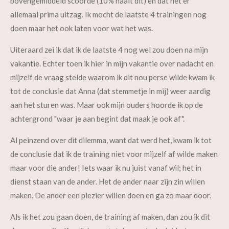
bovengemiddeld scoorde (10% haalt dit) en dat het er
allemaal prima uitzag. Ik mocht de laatste 4 trainingen nog
doen maar het ook laten voor wat het was.
Uiteraard zei ik dat ik de laatste 4 nog wel zou doen na mijn
vakantie. Echter toen ik hier in mijn vakantie over nadacht en
mijzelf de vraag stelde waarom ik dit nou perse wilde kwam ik
tot de conclusie dat
Anna (dat stemmetje in mij) weer aardig
aan het sturen was. Maar ook mijn ouders hoorde ik op de
achtergrond "waar je aan begint dat maak je ook af".
Al peinzend over dit dilemma, want dat werd het, kwam ik tot
de conclusie dat ik de training niet voor mijzelf af wilde maken
maar voor die ander! Iets waar ik nu juist vanaf wil; het in
dienst staan van de ander. Het de ander naar zijn zin willen
maken. De ander een plezier willen doen en ga zo maar door.
Als ik het zou gaan doen, de training af maken, dan zou ik dit