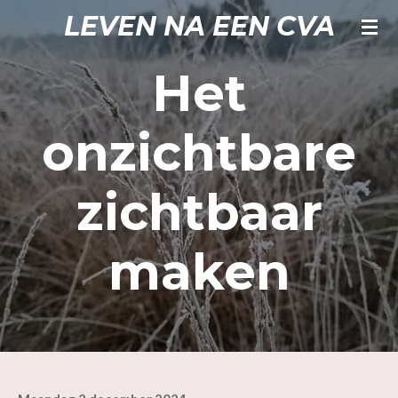
LEVEN NA EEN CVA
Ga
direct
naar
Het
de
hoofdinhoud
onzichtbare
zichtbaar
maken