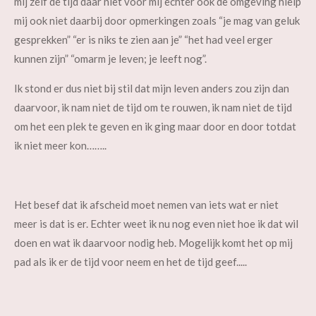
mij zelf de tijd daar niet voor mij echter ook de omgeving hielp
mij ook niet daarbij door opmerkingen zoals “je mag van geluk
gesprekken” “er is niks te zien aan je” “het had veel erger
kunnen zijn” “omarm je leven; je leeft nog”.
Ik stond er dus niet bij stil dat mijn leven anders zou zijn dan
daarvoor, ik nam niet de tijd om te rouwen, ik nam niet de tijd
om het een plek te geven en ik ging maar door en door totdat
ik niet meer kon……..
Het besef dat ik afscheid moet nemen van iets wat er niet
meer is dat is er. Echter weet ik nu nog even niet hoe ik dat wil
doen en wat ik daarvoor nodig heb. Mogelijk komt het op mij
pad als ik er de tijd voor neem en het de tijd geef.....