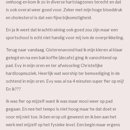
omhoog en kom ik zo in diverse hartslagzones terecht en dat
is ook overal weer goed voor. Zeker met mijn hoge bloeddruk
en cholesterol is dat een fijne bijkomstigheid.
En ja ik weet dat krachttraining ook goed zou zijn maar een
sportschool is echt niet handig voor mij ivm de overprikkeling.
Terug naar vandaag. Gisterenavond had ik mijn kleren al klaar
gelegd en na een bak koffie (decafe) ging ik vanochtend op
pad. Evy in mijn oren en ter afwisseling Christelijke
hardloopmuziek. Heerlijk wat worship ter bemoediging in de
ochtend in mijn oren. Evy was al na 4 minuten super fier op mij!
En ik???
Ik was fier op mijzelf want ik was maar mooi weer op pad
gegaan. En nee het tempo is niet hoog maar he dat doet er
voor mij niet toe. Ik ben erop uit geweest en ik ben aan het
werk met mijzelf op het fysieke level. Een begin maar ergens